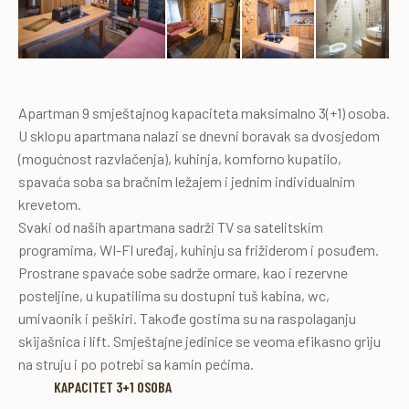
Apartman 9 smještajnog kapaciteta maksimalno 3(+1) osoba.
U sklopu apartmana nalazi se dnevni boravak sa dvosjedom
(mogućnost razvlačenja), kuhinja, komforno kupatilo,
spavaća soba sa bračnim ležajem i jednim individualnim
krevetom.
Svaki od naših apartmana sadrži TV sa satelitskim
programima, WI-FI uređaj, kuhinju sa frižiderom i posuđem.
Prostrane spavaće sobe sadrže ormare, kao i rezervne
posteljine, u kupatilima su dostupni tuš kabina, wc,
umivaonik i peškiri. Takođe gostima su na raspolaganju
skijašnica i lift. Smještajne jedinice se veoma efikasno griju
na struju i po potrebi sa kamin pećima.
KAPACITET 3+1 OSOBA